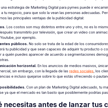
una estrategia de Marketing Digital para pymes puede ir encamina
 a tu negocio, para que solo la vean las personas adecuadas. Per
os las principales ventajas de la publicidad digital:
os.
Los costos son muy distintos entre uno y otro, no es lo mis
después transmitirlo por televisión, que crear un video con anima
 Youtube, por ejemplo.
entes públicos.
No solo se trata de la edad de los consumidores.
erá tu publicidad y que sean capaces de adquirir tu producto o con
ir a quién puedes aparecer de acuerdo a segmentaciones demográ
otras.
icación horizontal.
En los anuncios de medios masivos, únicame
mercial, sin embargo, con la llegada de las
redes sociales
, los cl
encias e incluso quejarse sobre lo que estás ofreciendo o pautan
posibilidades.
Con un plan de Marketing Digital adecuado, tu ma
se ya que el mercado es tan basto que posiblemente podrías pasa
 necesitas antes de lanzar tus