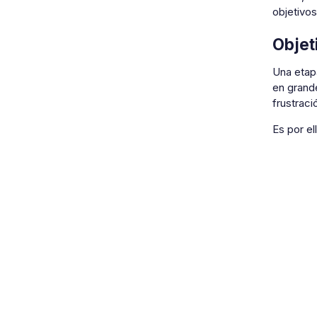
objetivos
Obje
Una etap
en grande
frustraci
Es por el