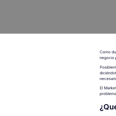
Como due
negocio p
Posiblem
diciéndot
necesari
El Market
problemas
¿Qué