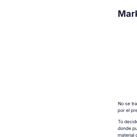
Mark
No se tra
por el pr
Tú decide
donde pue
material