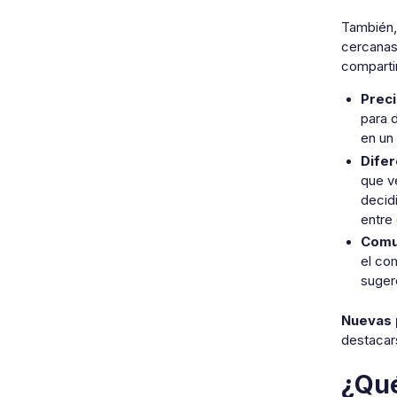
También, 
cercanas
compartim
Preci
para 
en un
Difer
que v
decid
entre 
Comun
el co
suger
Nuevas 
destacar
¿Qué