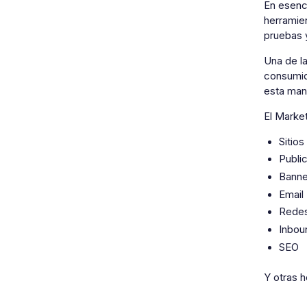
En esenci
herramien
pruebas y
Una de l
consumid
esta man
El Market
Sitio
Public
Banne
Email
Redes
Inbo
SE
Y otras 