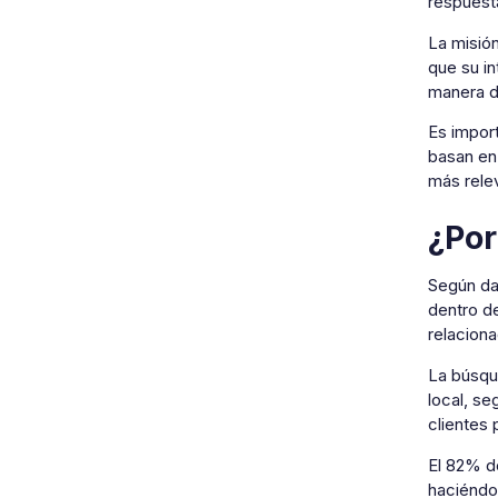
respuest
La misió
que su in
manera d
Es impor
basan en 
más relev
¿Por
Según dat
dentro d
relaciona
La búsqu
local, se
clientes 
El 82% d
haciéndo