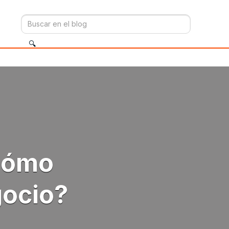
 cómo
gocio?