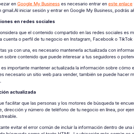
pezar en
Google My Business
es necesario entrar en
este enlace
 gmail.Al iniciar sesión y entrar en Google My Business, podrás añ
ciones en redes sociales
onsidera que el contenido compartido en las redes sociales es má
na cuenta o perfil de tu negocio en Instagram, Facebook o TikTok
tas ya con una, es necesario mantenerla actualizada con informa
n sobre contenido que puede interesar a tus seguidores o potenc
 es importante mantener actualizada la información sobre cómo e
es necesario un sitio web para vender, también se puede hacer
.
ción actualizada
e facilitar que las personas y los motores de búsqueda te encue
, dirección y número de teléfono de tu negocio en línea, por ejem
treable.
ante evitar el error común de incluir la información dentro de un
de búsqueda como el texto HTML. La ubicación más común es el p