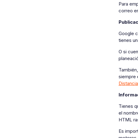
Para em
correo en
Publica
Google c
tienes u
O si cuen
planeació
También,
siempre 
Distancia
Informa
Tienes qu
el nombre
HTML ras
Es import
motores 