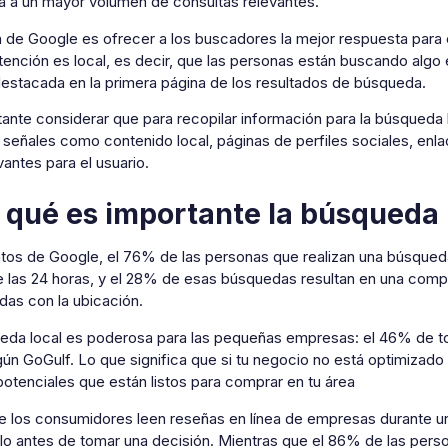
a a un mayor volumen de consultas relevantes.
n de Google es ofrecer a los buscadores la mejor respuesta para 
tención es local, es decir, que las personas están buscando algo 
estacada en la primera página de los resultados de búsqueda.
tante considerar que para recopilar información para la búsqued
señales como contenido local, páginas de perfiles sociales, enlac
antes para el usuario.
 qué es importante la búsqueda 
os de Google, el 76% de las personas que realizan una búsqueda l
e las 24 horas, y el 28% de esas búsquedas resultan en una com
das con la ubicación.
eda local es poderosa para las pequeñas empresas: el 46% de t
gún GoGulf. Lo que significa que si tu negocio no está optimizado
potenciales que están listos para comprar en tu área
e los consumidores leen reseñas en línea de empresas durante u
lo antes de tomar una decisión. Mientras que el 86% de las pers