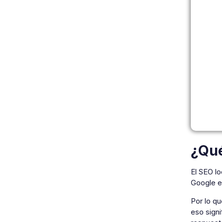
¿Qué
El SEO lo
Google en
Por lo q
eso signi