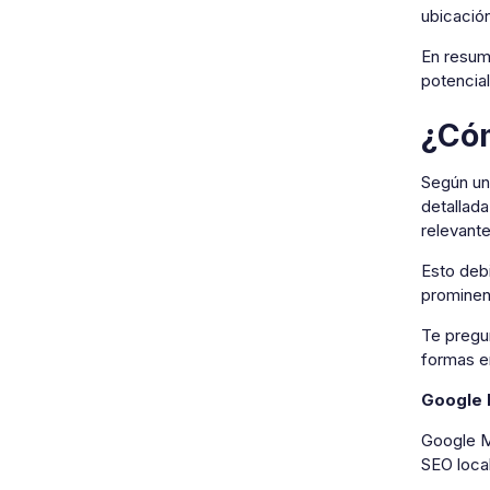
ubicació
En resum
potencia
¿Cóm
Según un
detallad
relevante
Esto debi
prominen
Te pregu
formas en
Google 
Google M
SEO local