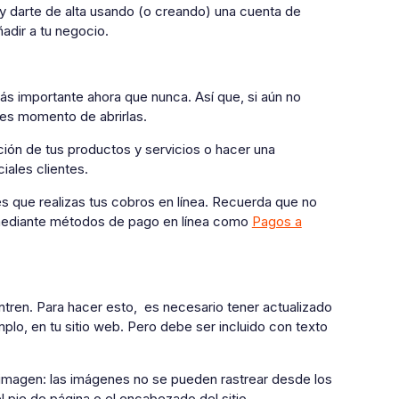
y darte de alta usando (o creando) una cuenta de
adir a tu negocio.
s importante ahora que nunca. Así que, si aún no
 es momento de abrirlas.
ción de tus productos y servicios o hacer una
iales clientes.
s que realizas tus cobros en línea. Recuerda que no
 mediante métodos de pago en línea como
Pagos a
ntren. Para hacer esto, es necesario tener actualizado
plo, en tu sitio web. Pero debe ser incluido con texto
a imagen: las imágenes no se pueden rastrear desde los
ie de página o el encabezado del sitio.