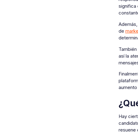
significa
constant
Además, 
de
market
determina
También 
así la at
mensajes 
Finalmen
platafor
aumento s
¿Qué
Hay ciert
candidato
resuene c