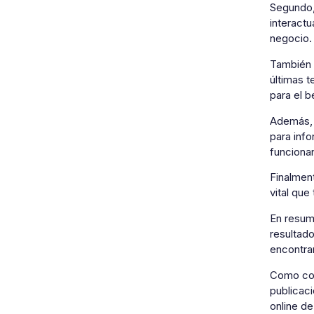
Segundo,
interact
negocio.
También e
últimas t
para el b
Además, d
para inf
funcionan
Finalment
vital qu
En resum
resultad
encontrar
Como conc
publicaci
online d