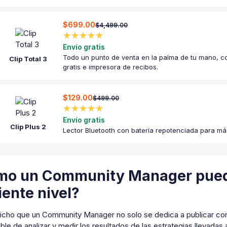
$699.00
$4,499.00
★★★★★
Envío gratis
Todo un punto de venta en la palma de tu mano, co
Clip Total 3
gratis e impresora de recibos.
$129.00
$499.00
★★★★★
Envío gratis
Clip Plus 2
Lector Bluetooth con batería repotenciada para má
o un Community Manager puede 
iente nivel?
cho que un Community Manager no solo se dedica a publicar conte
le de analizar y medir los resultados de las estrategias llevadas 