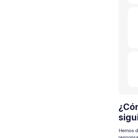
¿Cóm
sigu
Hemos di
responsab