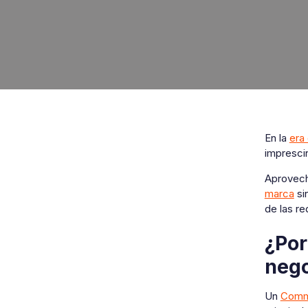
En la
era 
imprescin
Aprovecha
marca
si
de las re
¿Por
neg
Un
Comm