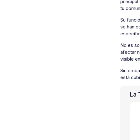
principal
tu comun
Su funció
se han co
específi
No es sol
afectar n
visible 
Sin emba
está cub
La 