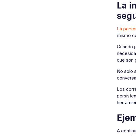
La i
segu
La perso
mismo con
Cuando p
necesida
que son 
No solo s
conversa
Los corr
persisten
herramien
Ejem
A contin