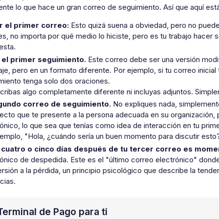
nte lo que hace un gran correo de seguimiento. Así que aquí está
r el primer correo:
Esto quizá suena a obviedad, pero no puede
tes, no importa por qué medio lo hiciste, pero es tu trabajo hace
esta.
 el primer seguimiento.
Este correo debe ser una versión modif
e, pero en un formato diferente. Por ejemplo, si tu correo inicial
miento tenga solo dos oraciones.
cribas algo completamente diferente ni incluyas adjuntos. Simpl
gundo correo de seguimiento.
No expliques nada, simplemente 
ecto que te presente a la persona adecuada en su organización, 
ónico, lo que sea que tenías como idea de interacción en tu prime
jemplo, "Hola, ¿cuándo sería un buen momento para discutir esto? 
 cuatro o cinco días después de tu tercer correo es momen
rónico de despedida. Este es el "último correo electrónico" don
rsión a la pérdida, un principio psicológico que describe la tendenc
cias.
Terminal de Pago para ti