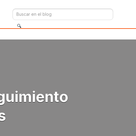
eguimiento
s