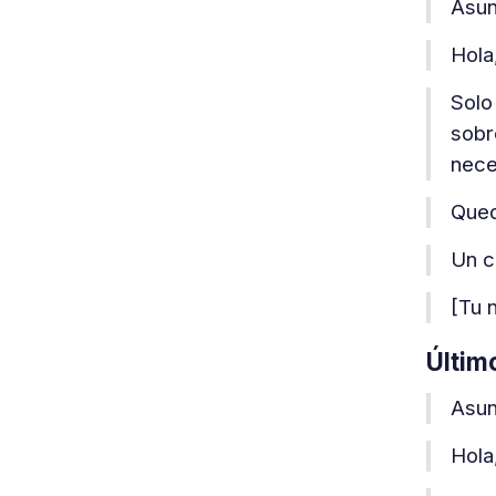
Asun
Hola
Solo
sobr
nece
Qued
Un c
[Tu 
Últim
Asun
Hola