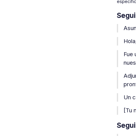
específi
Segui
Asun
Hola
Fue 
nues
Adju
pront
Un c
[Tu 
Segui