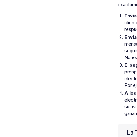
exactame
Envia
clien
respu
Envía
mensaj
segui
No es
El se
prosp
electr
Por e
A los
elect
su ave
ganan
La 