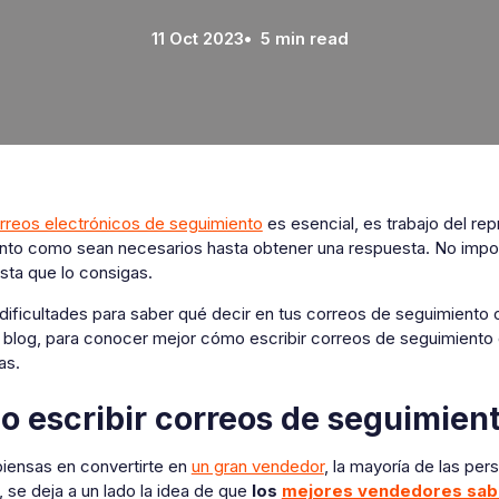
11 Oct 2023
• 5 min read
rreos electrónicos de seguimiento
es esencial, es trabajo del re
nto como sean necesarios hasta obtener una respuesta. No impor
hasta que lo consigas.
 dificultades para saber qué decir en tus correos de seguimiento 
e blog, para conocer mejor cómo escribir correos de seguimiento
as.
 escribir correos de seguimien
iensas en convertirte en
un gran vendedor
, la mayoría de las per
 se deja a un lado la idea de que
los
mejores vendedores sab