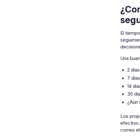
¿Con
segu
El tiempo
seguimie
decision
Una buena
2 día
7 día
14 dí
30 dí
¿Aún 
Los prop
efectivo.
correo el