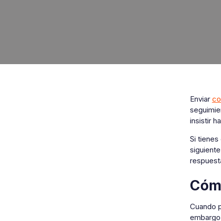
Enviar
co
seguimie
insistir 
Si tienes
siguient
respuest
Cómo
Cuando p
embargo,