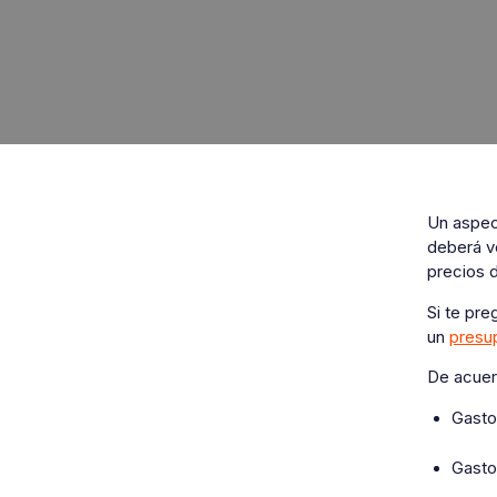
Un aspect
deberá ve
precios 
Si te pr
un
presu
De acuerd
Gasto
Gastos