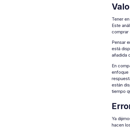
Valo
Tener en
Este anál
comprar 
Pensar en
está disp
añadida d
En compar
enfoque e
respuest
están dis
tiempo qu
Erro
Ya dijimo
hacen lo