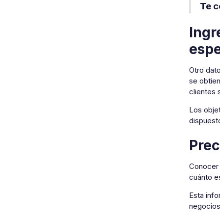
Te 
Ingr
esp
Otro dato
se obtien
clientes 
Los objet
dispuesto
Prec
Conocer 
cuánto es
Esta info
negocios