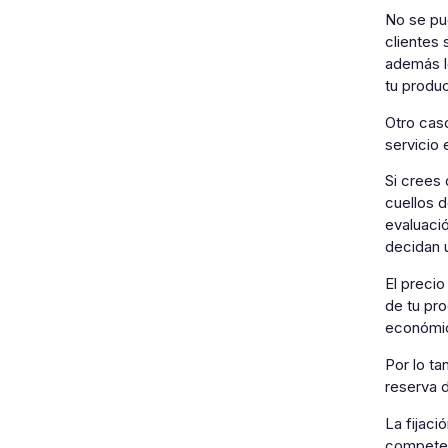
No se pue
clientes 
además lo
tu produc
Otro caso
servicio 
Si crees 
cuellos d
evaluació
decidan u
El precio
de tu pr
económic
Por lo t
reserva d
La fijaci
competenc