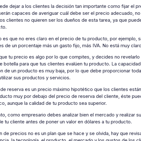
de dejar a los clientes la decisión tan importante como fijar el p
serán capaces de averiguar cuál debe ser el precio adecuado, no 
s clientes no quieren ser los dueños de esta tarea, ya que puedes
to.
 es que no eres claro en el precio de tu producto, por ejemplo, s
es de un porcentaje más un gasto fijo, más IVA. No está muy claro
que tu precio es algo por lo que compites, y decides no revelarl
e botella para que tus clientes evalúen tu producto. La capacida
n de un producto es muy baja, por lo que debe proporcionar toda 
tilizar sus productos y servicios.
 de reserva es un precio máximo hipotético que los clientes están 
oducto muy por debajo del precio de reserva del cliente, éste p
o, aunque la calidad de tu producto sea superior.
anto, como empresario debes analizar bien el mercado y realizar 
e tu cliente antes de poner un valor en dólares a tu producto.
ón de precios no es un plan que se hace y se olvida, hay que revis
ia, la tecnología, el producto, el mercado y los gustos de los 