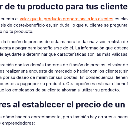
r de tu producto para tus cliente
 cuenta el
valor que tu producto proporciona a los clientes
es clav
isis de coste/beneficio es, sin duda, lo que tu cliente se pregu
o no tu producto.
 la fijación de precios de esta manera te da una visión realista 
uesta a pagar para beneficiarse de él. La información que obtienes
e ayudarte a determinar qué características son las más valiosas
ación con los demás factores de fijación de precios, el valor del
s realizar una encuesta de mercado o hablar con los clientes; s
a por su deseo de minimizar sus costes. En consecuencia, tiene
puestos a pagar por su producto. Otra opción es estimar el benefi
e los empleados de su cliente ahorran al utilizar su producto.
res al establecer el precio de un
s cómo hacerlo correctamente, pero también hay errores al hacerl
s emprendedores: