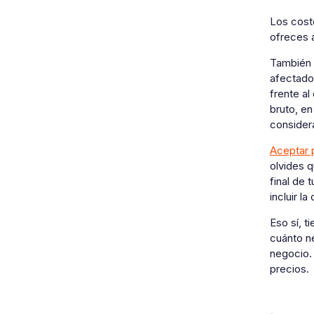
Los costo
ofreces a
También 
afectado
frente al
bruto, en
consider
Aceptar 
olvides 
final de 
incluir la
Eso sí, t
cuánto n
negocio. 
precios.