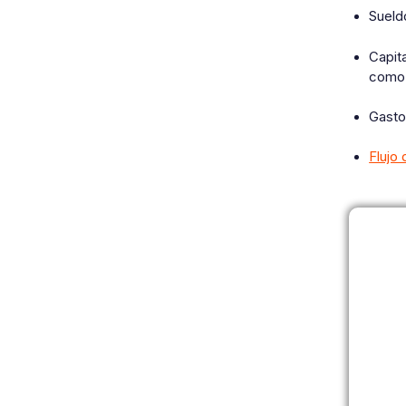
Sueld
Capita
como 
Gasto
Flujo 