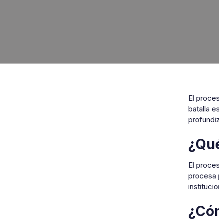
El proce
batalla e
profundi
¿Qué
El proces
procesa 
instituci
¿Cóm