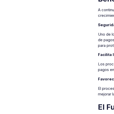
A contin
crecimie
Segurid
Uno de l
de pagos
para prot
Facilita
Los proce
pagos en
Favorece
El proce
mejorar l
El F