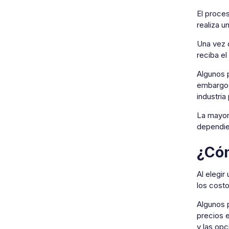
El proces
realiza u
Una vez 
reciba el
Algunos 
embargo,
industria
La mayor
dependie
¿Cóm
Al elegir
los cost
Algunos 
precios 
y las op