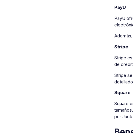
PayU
PayU ofr
electrón
Además, 
Stripe
Stripe e
de crédit
Stripe se
detallado
Square
Square e
tamaños.
por Jack
Bene