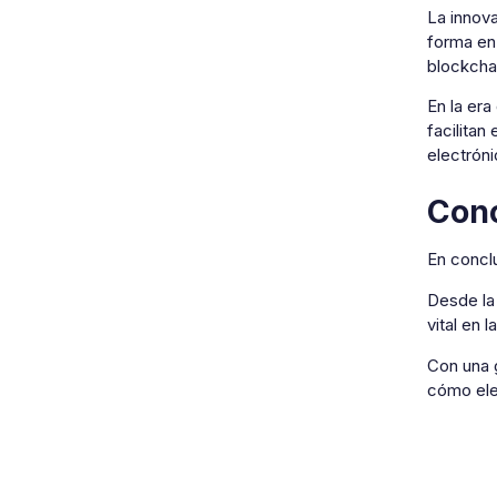
La innov
forma en
blockcha
En la era
facilitan
electróni
Conc
En concl
Desde la
vital en l
Con una 
cómo ele