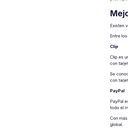
Mejo
Existen v
Entre lo
Clip
Clip es 
con tarje
Se conoc
con tarje
PayPal
PayPal e
todo el 
Con más d
global.