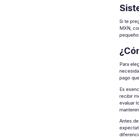
Sist
Si te pr
MXN, con
pequeños
¿Cóm
Para eleg
necesida
pago que 
Es esenci
recibir m
evaluar 
mantenim
Antes de 
expectati
diferenci