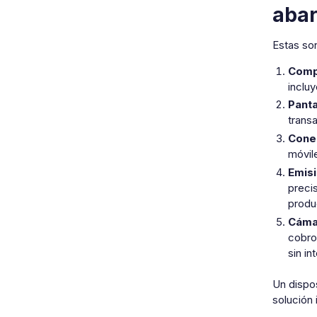
abar
Estas son
Comp
inclu
Panta
trans
Conec
móvil
Emisi
preci
produ
Cáma
cobro
sin in
Un dispo
solución 