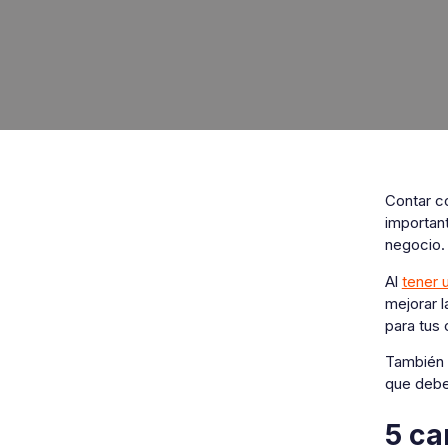
Contar c
importan
negocio
Al
tener 
mejorar l
para tus 
También 
que debes
5 ca