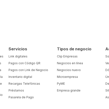
Servicios
Tipos de negocio
A
tes
Link digitales
Clip Empresas
So
s
Pagos con Código QR
Negocios en línea
Ve
a
Pagos con Link de Negocio
Negocios nuevo
Dó
ía
Inventario digital
Microempresa
Ún
de
Recargas Telefónicas
PyME
De
Préstamos
Empresa grande
Si
io
Pasarela de Pago
As
a