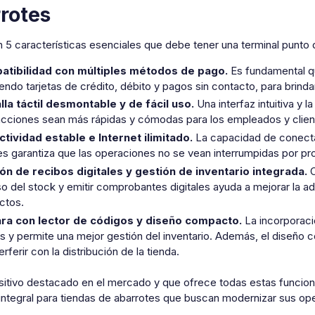
rotes
 5 características esenciales que debe tener una terminal punto 
atibilidad con múltiples métodos de pago.
Es fundamental q
yendo tarjetas de crédito, débito y pagos sin contacto, para brind
lla táctil desmontable y de fácil uso.
Una interfaz intuitiva y 
acciones sean más rápidas y cómodas para los empleados y clien
tividad estable e Internet ilimitado.
La capacidad de conecta
es garantiza que las operaciones no se vean interrumpidas por p
ón de recibos digitales y gestión de inventario integrada.
so del stock y emitir comprobantes digitales ayuda a mejorar la ad
ctos.
ra con lector de códigos y diseño compacto.
La incorporaci
s y permite una mejor gestión del inventario. Además, el diseño c
terferir con la distribución de la tienda.
sitivo destacado en el mercado y que ofrece todas estas funcion
integral para tiendas de abarrotes que buscan modernizar sus oper