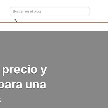
 precio y
 para una
s