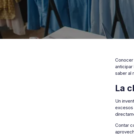
Conoce
anticipa
saber al 
La c
Un invent
excesos 
directame
Contar c
aprovecha