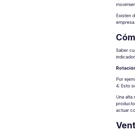
movimient
Existen 
empresa.
Cómo
Saber cuá
indicador
Rotació
Por ejemp
4. Esto s
Una alta 
producto
actuar co
Vent