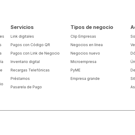
Servicios
Tipos de negocio
A
tes
Link digitales
Clip Empresas
So
s
Pagos con Código QR
Negocios en línea
Ve
a
Pagos con Link de Negocio
Negocios nuevo
Dó
ía
Inventario digital
Microempresa
Ún
de
Recargas Telefónicas
PyME
De
Préstamos
Empresa grande
Si
io
Pasarela de Pago
As
a