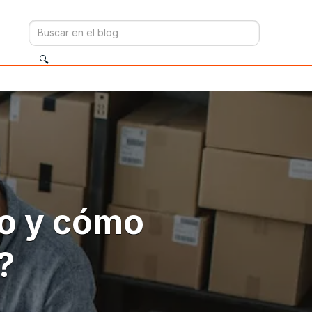
io y cómo
?