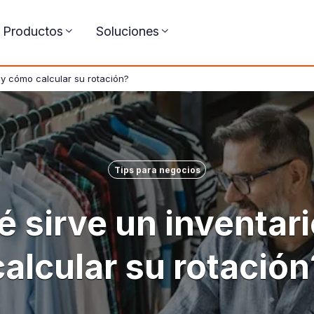
Productos
Soluciones
 y cómo calcular su rotación?
Tips para negocios
é sirve un inventar
calcular su rotación