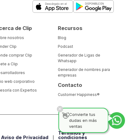
cerca de Clip
Recursos
bre nosotros
Blog
nder Clip
Podcast
nde comprar Clip
Generador de Ligas de
Whatsapp
ete a Clip
Generador de nombres para
sarrolladores
empresas
tio web corporativo
Contacto
esoría con Expertos
Customer Happiness®
👋
Convierte tus
dudas en más
ventas
Términos y
Aviso de Privacidad
condiciones