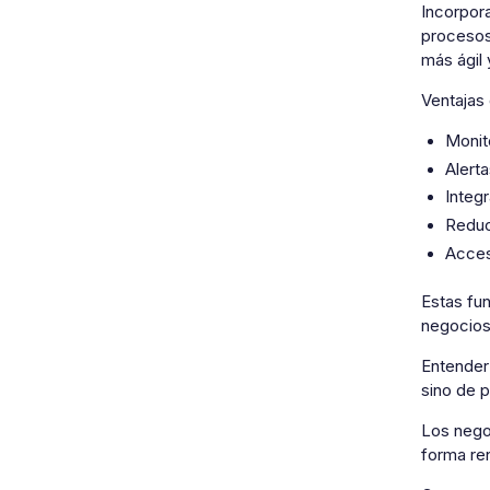
Incorpora
procesos
más ágil
Ventajas 
Monit
Alert
Integ
Reduc
Acces
Estas fu
negocios
Entender 
sino de p
Los nego
forma ren