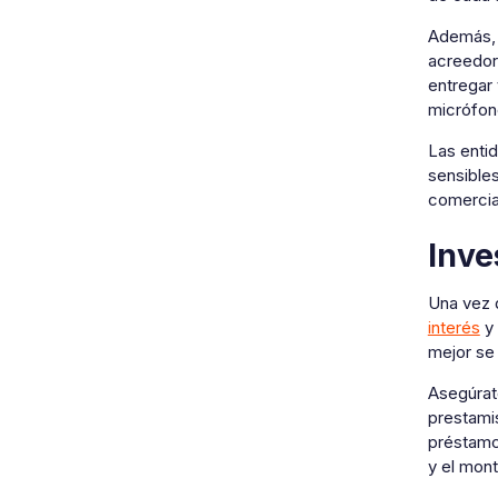
Además, l
acreedor
entregar 
micrófono
Las entid
sensibles
comercia
Inve
Una vez 
interés
y 
mejor se
Asegúrat
prestamis
préstamo
y el mont