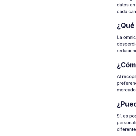
datos en
cada can
¿Qué 
La omnica
desperdi
reduciend
¿Cómo
Al recopi
preferenc
mercado,
¿Pued
Sí, es po
personal
diferente