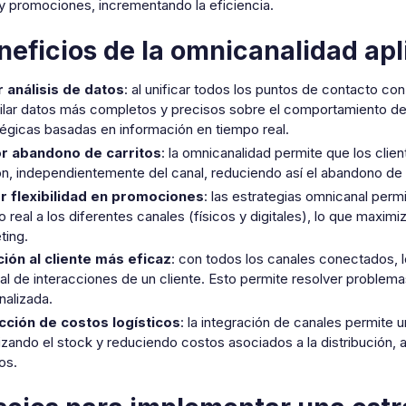
 y promociones, incrementando la eficiencia.
neficios de la omnicanalidad apl
 análisis de datos
: al unificar todos los puntos de contacto co
ilar datos más completos y precisos sobre el comportamiento de 
tégicas basadas en información en tiempo real.
r abandono de carritos
: la omnicanalidad permite que los cl
on, independientemente del canal, reduciendo así el abandono d
 flexibilidad en promociones
: las estrategias omnicanal per
 real a los diferentes canales (físicos y digitales), lo que maxi
ting.
ión al cliente más eficaz
: con todos los canales conectados, 
rial de interacciones de un cliente. Esto permite resolver proble
nalizada.
ción de costos logísticos
: la integración de canales permite un
izando el stock y reduciendo costos asociados a la distribución, 
os.