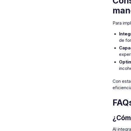
Cons
mane
Para imp
Integ
de for
Capac
exper
Optim
incohe
Con estas
eficienci
FAQ
¿Cómo
Al integr