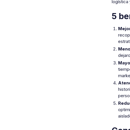
logística
5 be
Mejor
recop
estra
Meno
dejar
Mayor
tiempo
marke
Atenc
histo
perso
Reduc
optim
aislad