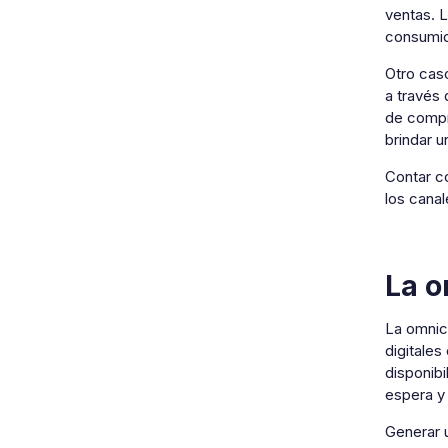
ventas. 
consumido
Otro caso
a través 
de compr
brindar 
Contar c
los canal
La o
La omnica
digitales
disponibi
espera y
Generar u