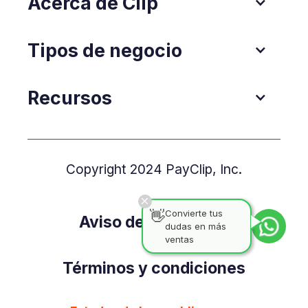
Acerca de Clip
Tipos de negocio
Recursos
Copyright 2024 PayClip, Inc.
👋
Convierte tus
Aviso de Privacidad
dudas en más
ventas
Términos y condiciones