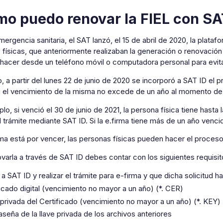
o puedo renovar la FIEL con SA
mergencia sanitaria, el SAT lanzó, el 15 de abril de 2020, la plata
físicas, que anteriormente realizaban la generación o renovación
 hacer desde un teléfono móvil o computadora personal para evi
 a partir del lunes 22 de junio de 2020 se incorporó a SAT ID el 
si el vencimiento de la misma no excede de un año al momento de 
lo, si venció el 30 de junio de 2021, la persona física tiene hasta
el trámite mediante SAT ID. Si la e.firma tiene más de un año venc
irma está por vencer, las personas físicas pueden hacer el proce
varla a través de SAT ID debes contar con los siguientes requisit
 a SAT ID y realizar el trámite para e-firma y que dicha solicitud 
ficado digital (vencimiento no mayor a un año) (*. CER)
 privada del Certificado (vencimiento no mayor a un año) (*. KEY)
seña de la llave privada de los archivos anteriores