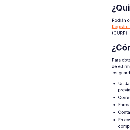
¿Qui
Podrán ob
Registro
(CURP).
¿Cóm
Para obte
de e.firm
los guard
Unida
previ
Corre
Forma 
Conta
En cas
comp