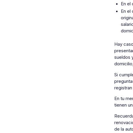
En el
En el
origi
salari
domic
Hay caso
presentar
sueldos y
domicili
Si cumple
preguntas
registran
En tu mem
tienen un
Recuerda 
renovació
de la aut