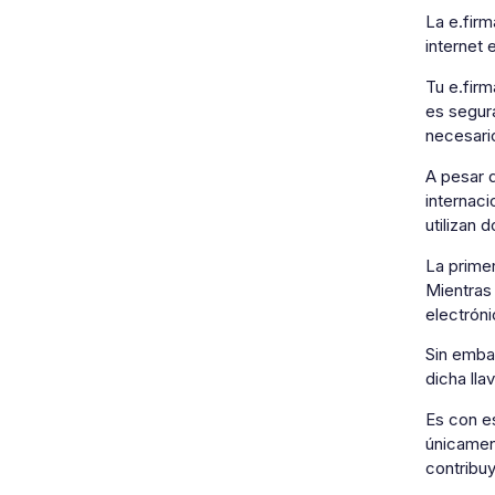
La e.firm
internet 
Tu e.firm
es segur
necesario
A pesar 
internaci
utilizan 
La primer
Mientras 
electróni
Sin emba
dicha lla
Es con es
únicament
contribu