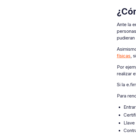
¿Cóm
Ante la e
personas 
pudieran
Asimismo,
físicas
, 
Por ejemp
realizar 
Si la e.f
Para reno
Entrar
Certi
Llave
Contra