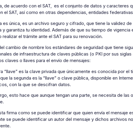
a, de acuerdo con el SAT, es el conjunto de datos y caracteres que 
en el SAT, así como en otras dependencias, entidades federativas, 
a es única, es un archivo seguro y cifrado, que tiene la validez de
a y garantiza tu identidad. Además de que su tiempo de vigencia
 realizar el trámite ante el SAT para su renovación.
del cambio de nombre los estándares de seguridad que tiene sig
onales de infraestructura de claves públicas (o PKI por sus siglas
dos claves o llaves para el envío de mensajes:
a “llave” es la clave privada que únicamente es conocida por el titu
que la segunda es la “llave” o clave pública, disponible en Intern
cos, con la que se descifran datos.
rgo, esto hace que aunque tengan una parte, se necesita de las o
ve.
ta firma como se puede identificar que quien envía el mensaje e
e se puede identificar un autor del mensaje y dichos archivos no
yente.