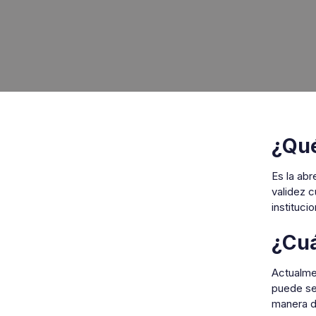
¿Qué
Es la abr
validez 
instituci
¿Cuá
Actualmen
puede ser
manera de