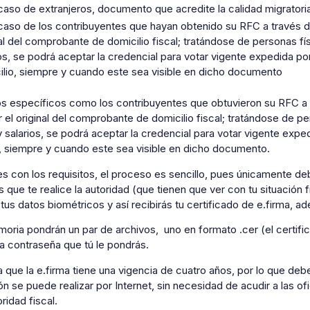
 caso de extranjeros, documento que acredite la calidad migratori
 caso de los contribuyentes que hayan obtenido su RFC a través 
nal del comprobante de domicilio fiscal; tratándose de personas f
os, se podrá aceptar la credencial para votar vigente expedida por 
ilio, siempre y cuando este sea visible en dicho documento
s específicos como los contribuyentes que obtuvieron su RFC a t
 el original del comprobante de domicilio fiscal; tratándose de 
 salarios, se podrá aceptar la credencial para votar vigente expedi
o, siempre y cuando este sea visible en dicho documento.
s con los requisitos, el proceso es sencillo, pues únicamente de
 que te realice la autoridad (que tienen que ver con tu situación 
 tus datos biométricos y así recibirás tu certificado de e.firma, 
oria pondrán un par de archivos, uno en formato .cer (el certifica
a contraseña que tú le pondrás.
que la e.firma tiene una vigencia de cuatro años, por lo que deb
n se puede realizar por Internet, sin necesidad de acudir a las ofi
oridad fiscal.