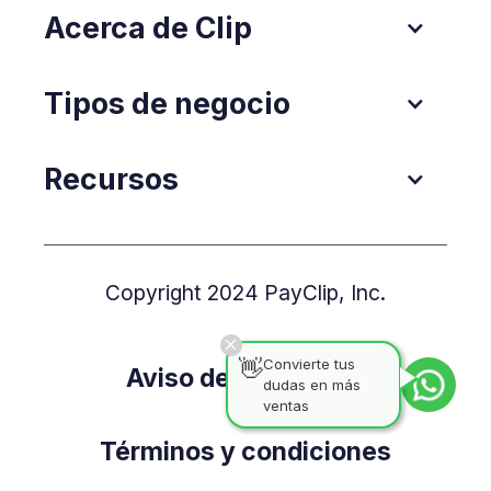
Acerca de Clip
Tipos de negocio
Recursos
Copyright 2024 PayClip, Inc.
👋
Convierte tus
Aviso de Privacidad
dudas en más
ventas
Términos y condiciones