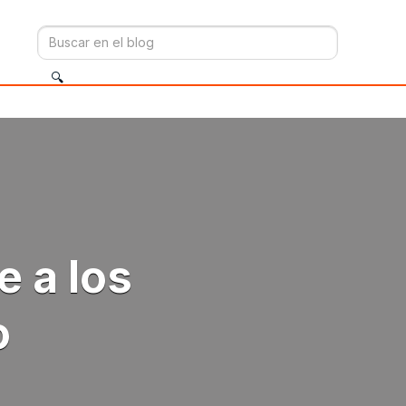
 a los
o