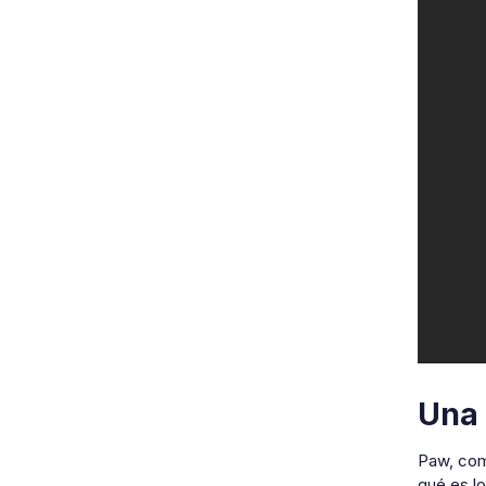
Una 
Paw, como
qué es lo