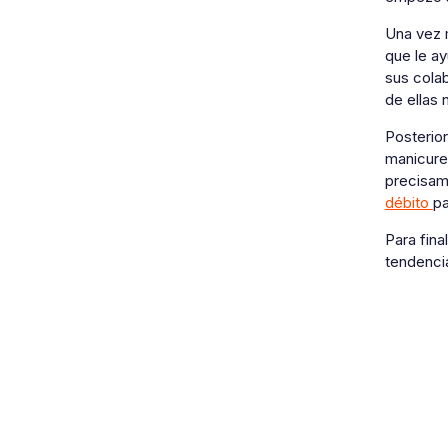
Una vez m
que le a
sus cola
de ellas 
Posterior
manicure
precisam
débito
pa
Para fina
tendenci