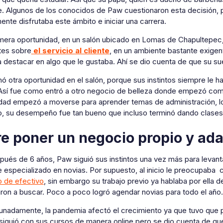
je. Algunos de los conocidos de Paw cuestionaron esta decisión, 
nte disfrutaba este ámbito e iniciar una carrera.
imera oportunidad, en un salón ubicado en Lomas de Chapultepec
tes sobre
el servicio al cliente
, en un ambiente bastante exige
 destacar en algo que le gustaba. Ahí se dio cuenta de que su su
ó otra oportunidad en el salón, porque sus instintos siempre le 
Así fue como entró a otro negocio de belleza donde empezó como
dad empezó a moverse para aprender temas de administración, log
, su desempeño fue tan bueno que incluso terminó dando clases,
e poner un negocio propio y ada
pués de 6 años, Paw siguió sus instintos una vez más para levant
e especializado en novias. Por supuesto, al inicio le preocupaba 
jo de efectivo
, sin embargo su trabajo previo ya hablaba por ella d
on a buscar. Poco a poco logró agendar novias para todo el año.
unadamente, la pandemia afectó el crecimiento ya que tuvo que p
iguió con sus cursos de manera online pero se dio cuenta de qu