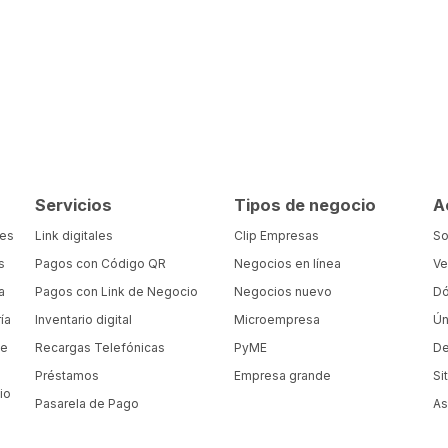
Servicios
Tipos de negocio
A
tes
Link digitales
Clip Empresas
So
s
Pagos con Código QR
Negocios en línea
Ve
a
Pagos con Link de Negocio
Negocios nuevo
Dó
ía
Inventario digital
Microempresa
Ún
de
Recargas Telefónicas
PyME
De
Préstamos
Empresa grande
Si
io
Pasarela de Pago
As
a