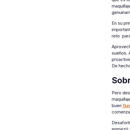
maquilla
genuiname
En su pr
importan
reto para
Aprovech
sueños. 
proactivi
De hecho
Sobr
Pero des
maquillaj
buen
flu
comenzar
Desafort
empezó s