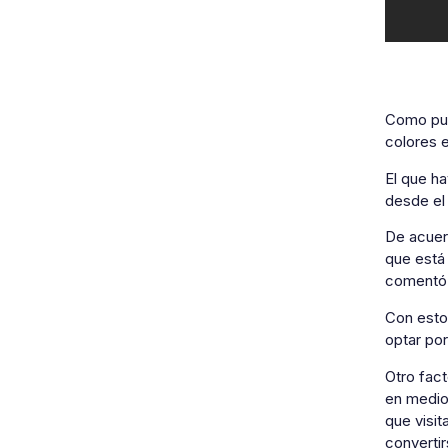
Como pud
colores e
El que h
desde el 
De acuer
que está 
comentó 
Con esto
optar po
Otro fact
en medios
que visit
converti