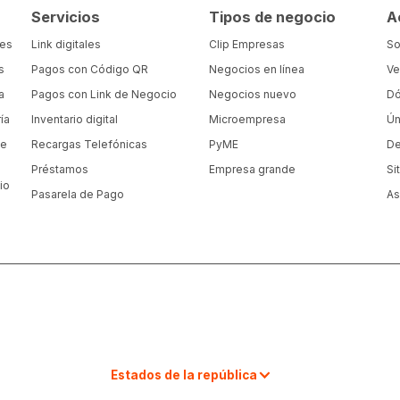
Servicios
Tipos de negocio
A
tes
Link digitales
Clip Empresas
So
s
Pagos con Código QR
Negocios en línea
Ve
a
Pagos con Link de Negocio
Negocios nuevo
Dó
ía
Inventario digital
Microempresa
Ún
de
Recargas Telefónicas
PyME
De
Préstamos
Empresa grande
Si
io
Pasarela de Pago
As
a
Estados de la república