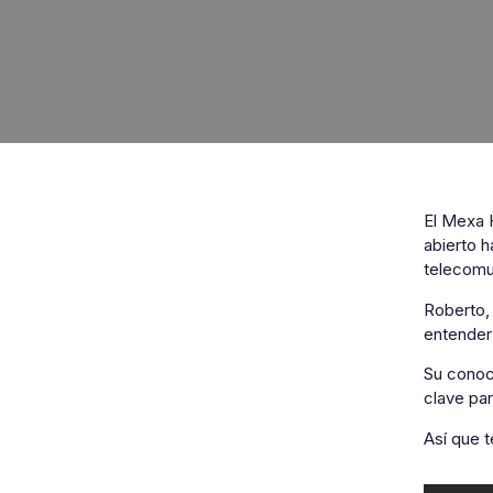
El Mexa 
abierto 
telecomun
Roberto,
entender
Su conoci
clave pa
Así que 