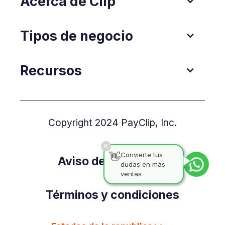
Acerca de Clip
Tipos de negocio
Recursos
Copyright 2024 PayClip, Inc.
👋
Convierte tus
Aviso de Privacidad
dudas en más
ventas
Términos y condiciones