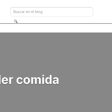
der comida
o