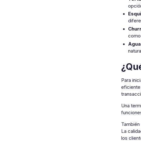
opció
Esqu
difere
Churr
como 
Aguas
natur
¿Qué
Para ini
eficiente
transacci
Una term
funcione
También 
La calida
los clien