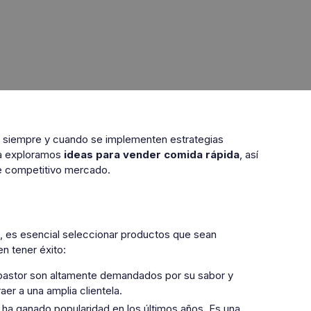
, siempre y cuando se implementen estrategias
ta exploramos
ideas para vender comida rápida
, así
te competitivo mercado.
a, es esencial seleccionar productos que sean
n tener éxito:
 pastor son altamente demandados por su sabor y
er a una amplia clientela.
s ha ganado popularidad en los últimos años. Es una