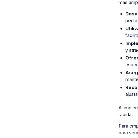
más ampli
Desar
pedid
Utili
facili
Imple
y atra
Ofrec
espec
Asegu
manten
Recop
ajust
Al implem
rápida.
Para empr
para vend