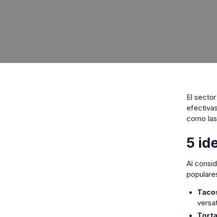
El secto
efectivas
como las
5 id
Al consi
populares
Tacos
versa
Torta