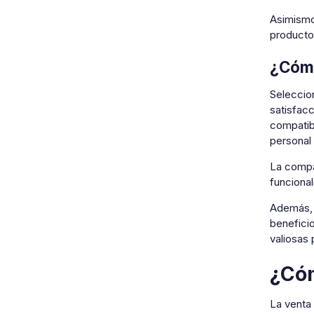
Asimismo
producto
¿Cómo
Seleccio
satisfacc
compatibi
personal 
La compat
funcional
Además, 
beneficio
valiosas 
¿Cóm
La venta 