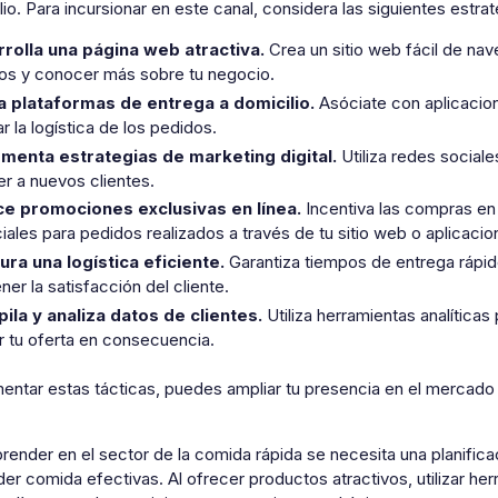
o. Para incursionar en este canal, considera las siguientes estra
rolla una página web atractiva.
Crea un sitio web fácil de nav
os y conocer más sobre tu negocio.
za plataformas de entrega a domicilio.
Asóciate con aplicacion
tar la logística de los pedidos.
menta estrategias de marketing digital.
Utiliza redes social
er a nuevos clientes.
e promociones exclusivas en línea.
Incentiva las compras e
iales para pedidos realizados a través de tu sitio web o aplicacio
ra una logística eficiente.
Garantiza tiempos de entrega rápi
er la satisfacción del cliente.
ila y analiza datos de clientes.
Utiliza herramientas analítica
ar tu oferta en consecuencia.
entar estas tácticas, puedes ampliar tu presencia en el mercado 
ender en el sector de la comida rápida se necesita una planific
er comida efectivas. Al ofrecer productos atractivos, utilizar h