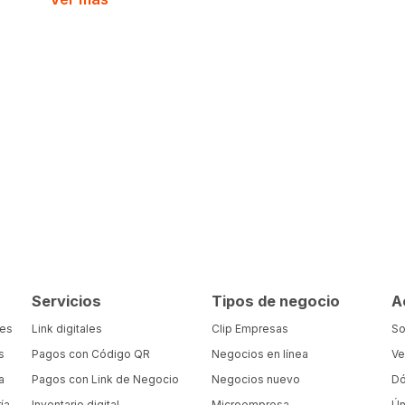
Servicios
Tipos de negocio
A
tes
Link digitales
Clip Empresas
So
s
Pagos con Código QR
Negocios en línea
Ve
a
Pagos con Link de Negocio
Negocios nuevo
Dó
ía
Inventario digital
Microempresa
Ún