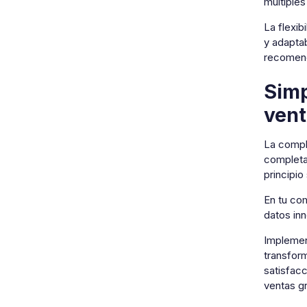
múltiples
La flexi
y adapta
recomend
Simp
ven
La compl
completar
principio
En tu com
datos inn
Implemen
transform
satisfacc
ventas gr