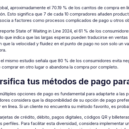
global, aproximadamente el 70.19 % de los carritos de compra en 
ón. Esto significa que 7 de cada 10 compradores añaden productos 
asocia a factores como procesos complicados de pago u otros obs
reporte State of Waiting in Line 2024, el 61 % de los consumidore
 lo que indica que las largas esperas pueden traducirse en ventas
 que la velocidad y fluidez en el punto de pago no son solo un va
ra.
el mismo estudio señala que 80 % de los consumidores evita nego
ige comprar en otro lugar o abandona la compra por completo.
rsifica tus métodos de pago par
últiples opciones de pago es fundamental para adaptarte a las pr
ores considera que la disponibilidad de su opción de pago prefer
en línea. Si un cliente no encuentra su método favorito, es proba
tarjetas de crédito, débito, pagos digitales, códigos QR y billete
s perfiles. Para facilitar esta diversidad, considera implementar 