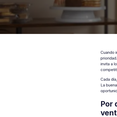
Cuando i
priorida
invita a 
competit
Cada día
La buena
oportuni
Por 
vent