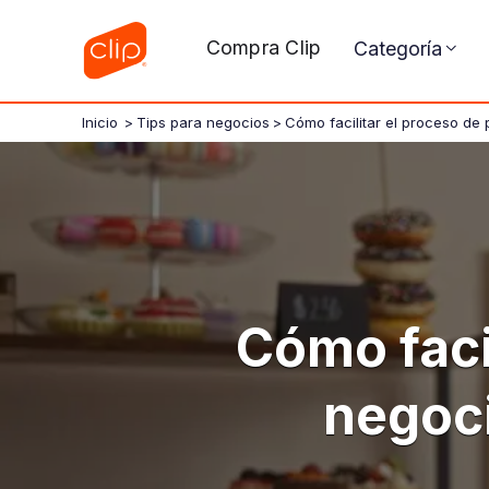
Compra Clip
Categoría
Inicio
>
Tips para negocios
>
Cómo facilitar el proceso de
Cómo faci
negoci