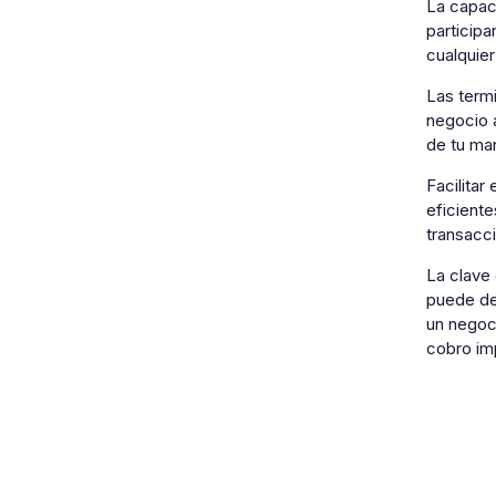
La capac
particip
cualquier
Las termi
negocio a
de tu ma
Facilitar
eficiente
transacc
La clave 
puede des
un negoc
cobro imp