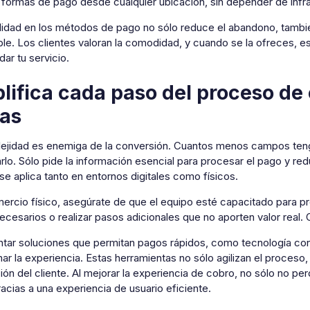
 formas de pago desde cualquier ubicación, sin depender de infrae
bilidad en los métodos de pago no sólo reduce el abandono, tam
ble. Los clientes valoran la comodidad, y cuando se la ofreces, 
ar tu servicio.
lifica cada paso del proceso de
tas
ejidad es enemiga de la conversión. Cuantos menos campos tenga 
lo. Sólo pide la información esencial para procesar el pago y re
 se aplica tanto en entornos digitales como físicos.
ercio físico, asegúrate de que el equipo esté capacitado para pr
ecesarios o realizar pasos adicionales que no aporten valor real.
tar soluciones que permitan pagos rápidos, como tecnología cont
ar la experiencia. Estas herramientas no sólo agilizan el proces
ión del cliente. Al mejorar la experiencia de cobro, no sólo no p
acias a una experiencia de usuario eficiente.