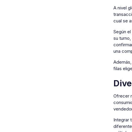
A nivel 
transacci
cual se 
Según el 
su turno,
confirman
una comp
Además, 
filas el
Dive
Ofrecer m
consumid
vendedor 
Integrar 
diferente