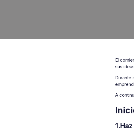
El comie
sus idea
Durante 
emprendi
A contin
Inic
1.Haz