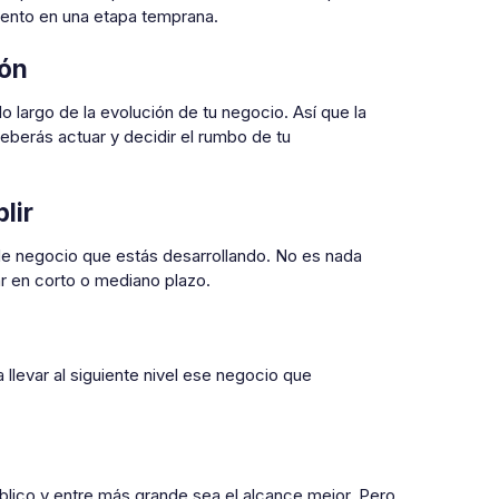
miento en una etapa temprana.
ión
o largo de la evolución de tu negocio. Así que la
berás actuar y decidir el rumbo de tu
lir
de negocio que estás desarrollando. No es nada
r en corto o mediano plazo.
levar al siguiente nivel ese negocio que
úblico y entre más grande sea el alcance mejor. Pero