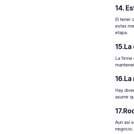
14. E
El tener
estas me
etapa.
15.La
La firme 
mantener
16.La
Hay dive
asumir q
17.Ro
Aun así 
negocio. 