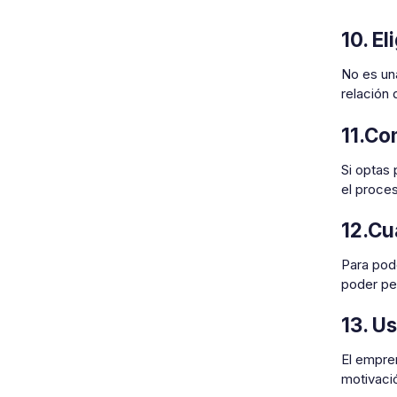
10. E
No es una
relación 
11.Co
Si optas
el proce
12.Cu
Para pode
poder pe
13. U
El empre
motivaci