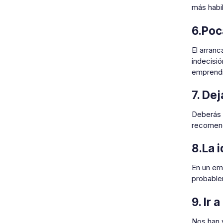
más habi
6.Poc
El arranc
indecisi
emprend
7. De
Deberás 
recomend
8.La 
En un emp
probablem
9. Ir
Nos han v