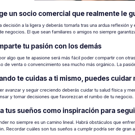
lige un socio comercial que realmente le g
 decisión a la ligera y deberás tomarla tras una ardua reflexión y
de negocios. El que sean familiares o amigos no siempre garantiz
mparte tu pasión con los demás
 por algo que te apasione será más fácil poder compartir con ot
so de venta o convencimiento sea mucho más orgánico. La pasión
ando te cuidas a ti mismo, puedes cuidar
r avanzar y seguir creciendo deberás cuidar tu salud física y me
nsar y tomar decisiones que favorezcan el rumbo de tu negocio.
sa tus sueños como inspiración para segu
nder no siempre es un camino lineal. Habrá obstáculos que enfren
ón. Recordar cuáles son tus sueños a cumplir podría ser de gran 