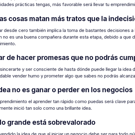
lidades prácticas tengas, más favorable será llevar tu emprendi
as cosas matan más tratos que la indecis
ar desde cero también implica la toma de bastantes decisiones a l
ón no es una buena compañera durante esta etapa, debido a que de
imiento.
jar de hacer promesas que no podrás cump
sincerarte y ser consciente de hasta dónde puede llegar la idea 
able vender humo y prometer algo que sabes no podrás alcanza
idea no es ganar o perder en los negocios
rendimiento el aprender tan rápido como puedas será clave para l
ente inició tan solo como una brillante idea.
 a lo grande está sobrevalorado
endido la idea de que al iniciar un negocio debe ser para todo p