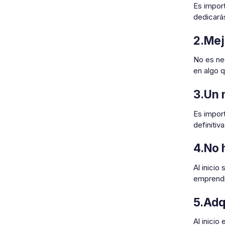
Es impor
dedicará
2.Mej
No es ne
en algo 
3.Un 
Es impor
definitiv
4.No 
Al inicio
emprendi
5.Adq
Al inici