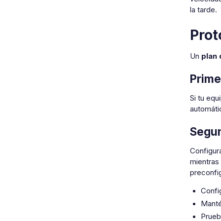
la tarde.
Prot
Un
plan
Prime
Si tu equ
automátic
Segun
Configur
mientras 
preconfig
Confi
Manté
Prueb