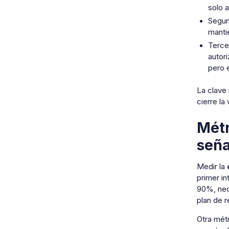
solo a
Segu
manti
Terce
autor
pero 
La clave 
cierre la
Métr
seña
Medir la
primer in
90%, nece
plan de 
Otra métr