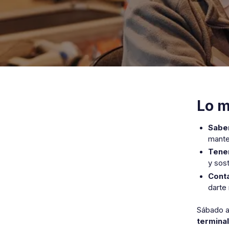
Lo m
Saber
mante
Tener
y sost
Cont
darte 
Sábado al
terminal