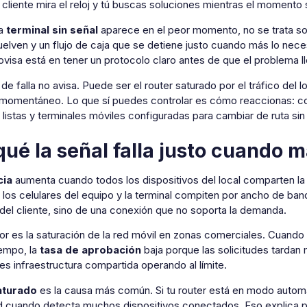
 cliente mira el reloj y tú buscas soluciones mientras el momento
la
terminal sin señal
aparece en el peor momento, no se trata solo
elven y un flujo de caja que se detiene justo cuando más lo nece
visa está en tener un protocolo claro antes de que el problema l
 de falla no avisa. Puede ser el router saturado por el tráfico del
 momentáneo. Lo que sí puedes controlar es cómo reaccionas: con
listas y terminales móviles configuradas para cambiar de ruta sin 
qué la señal falla justo cuando 
cia
aumenta cuando todos los dispositivos del local comparten la 
los celulares del equipo y la terminal compiten por ancho de band
a del cliente, sino de una conexión que no soporta la demanda.
tor es la saturación de la red móvil en zonas comerciales. Cuand
empo, la
tasa de aprobación
baja porque las solicitudes tardan 
 es infraestructura compartida operando al límite.
aturado
es la causa más común. Si tu router está en modo automá
 cuando detecta muchos dispositivos conectados. Eso explica por