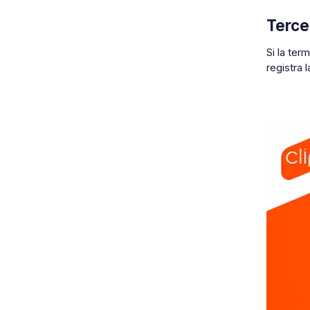
Terce
Si la ter
registra 