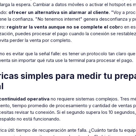
larga la espera. Cambiar a datos móviles o activar el hotspot es m
ndo:
ofrecer un alternativa sin alarmar al cliente
. "Voy a proc
ene la confianza. "No tenemos internet" genera desconfianza y p
ro:
registrar la venta aunque no se complete el cobr
o en es
ización, puedes procesar el pago cuando la conexión se restable
evita perder la venta por completo.
no es evitar que la señal falle: es tener un protocolo tan claro qu
 venta sin importar qué ruta use la terminal para procesar el pago.
icas simples para medir tu prepa
l
continuidad operativa
no requiere sistemas complejos. Tres mét
tento, tiempo promedio de procesamiento y cantidad de ventas perd
sitas revisar tu conexión. Si el segundo supera los 10 segundos, 
respaldo no está funcionando.
ica útil: tiempo de recuperación ante falla. ¿Cuánto tarda tu equipo 