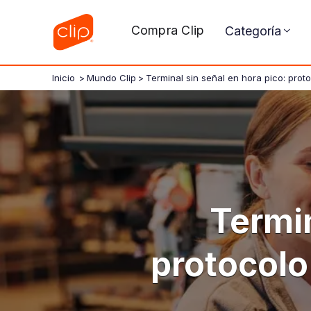
Compra Clip
Categoría
Inicio
>
Mundo Clip
>
Terminal sin señal en hora pico: prot
Termin
protocolo