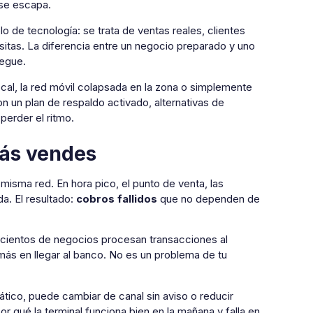
 se escapa.
 de tecnología: se trata de ventas reales, clientes
sitas. La diferencia entre un negocio preparado y uno
legue.
 local, la red móvil colapsada en la zona o simplemente
 un plan de respaldo activado, alternativas de
perder el ritmo.
más vendes
misma red. En hora pico, el punto de venta, las
a. El resultado:
cobros fallidos
que no dependen de
o cientos de negocios procesan transacciones al
más en llegar al banco. No es un problema de tu
tico, puede cambiar de canal sin aviso o reducir
 qué la terminal funciona bien en la mañana y falla en