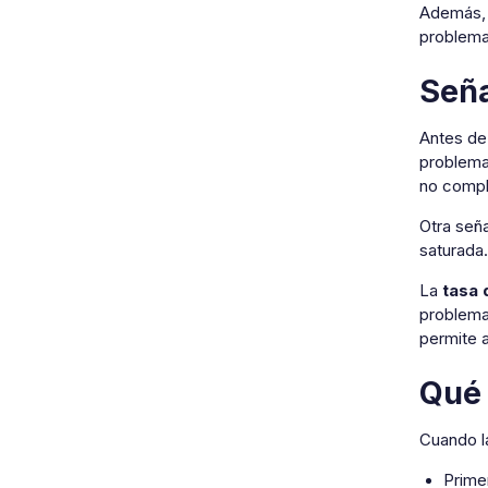
Además
problema
Seña
Antes de 
problema.
no comple
Otra seña
saturada.
La
tasa 
problema 
permite a
Qué 
Cuando la
Prime