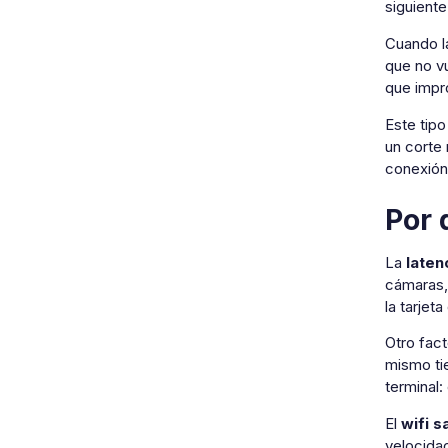
siguiente
Cuando 
que no vu
que impro
Este tipo
un corte
conexión 
Por 
La
laten
cámaras, 
la tarjet
Otro fac
mismo ti
terminal:
El
wifi s
velocidad