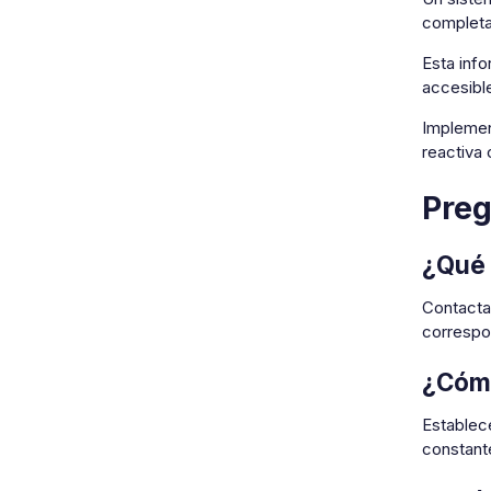
completa 
Esta info
accesibl
Implement
reactiva 
Preg
¿Qué 
Contacta 
correspon
¿Cómo
Establece
constante