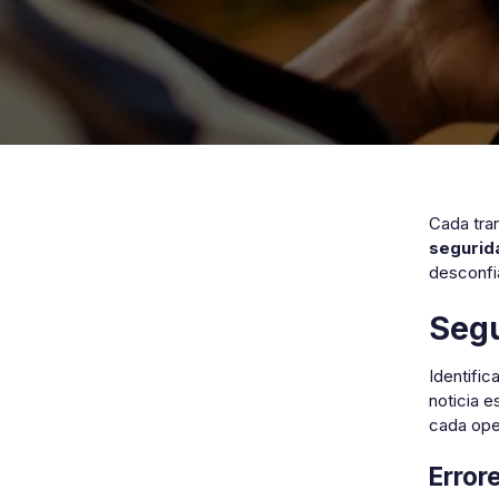
Cada tra
segurid
desconfi
Segu
Identific
noticia 
cada ope
Error