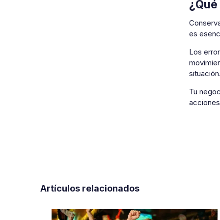
¿Qué 
Conserva
es esenci
Los erro
movimien
situación
Tu negoc
acciones 
Artículos relacionados