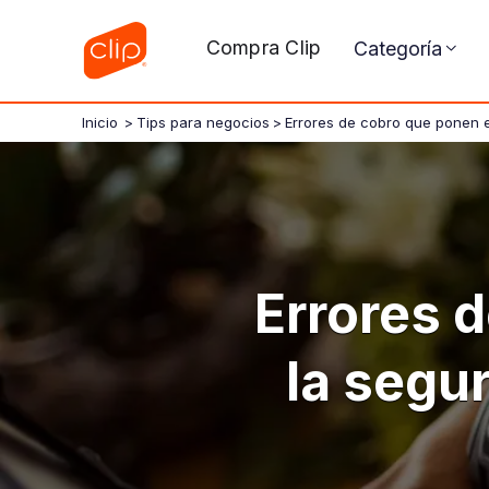
Compra Clip
Categoría
Inicio
>
Tips para negocios
>
Errores de cobro que ponen e
Errores 
la segu