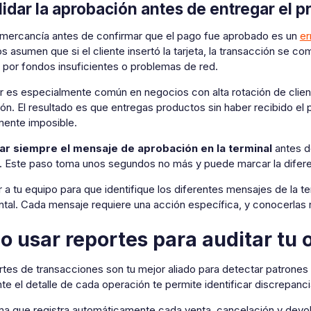
lidar la aprobación antes de entregar el 
 mercancía antes de confirmar que el pago fue aprobado es un
er
 asumen que si el cliente insertó la tarjeta, la transacción se c
 por fondos insuficientes o problemas de red.
r es especialmente común en negocios con alta rotación de client
ión. El resultado es que entregas productos sin haber recibido el
mente imposible.
ar siempre el mensaje de aprobación
en la terminal
antes d
. Este paso toma unos segundos no más y puede marcar la diferenc
 a tu equipo para que identifique los diferentes mensajes de la 
tal. Cada mensaje requiere una acción específica, y conocerlas r
 usar reportes para auditar tu 
tes de transacciones son tu mejor aliado para detectar patrones 
te el detalle de cada operación te permite identificar discrepa
a que registra automáticamente cada venta, cancelación y devolució