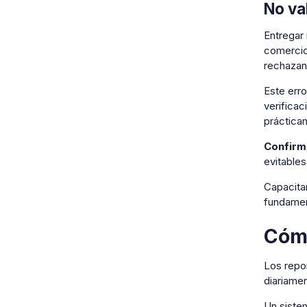
No va
Entregar
comercios
rechazan
Este erro
verificac
práctica
Confirm
evitables
Capacitar
fundamen
Cómo
Los repor
diariamen
Un sistem