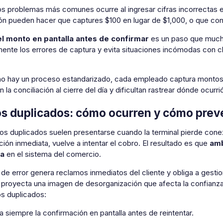
os problemas más comunes ocurre al ingresar cifras incorrectas 
ión pueden hacer que captures $100 en lugar de $1,000, o que co
el monto en pantalla antes de confirmar
es un paso que mucho
ente los errores de captura y evita situaciones incómodas con cl
o hay un proceso estandarizado, cada empleado captura montos 
 la conciliación al cierre del día y dificultan rastrear dónde ocurr
s duplicados: cómo ocurren y cómo preve
os duplicados suelen presentarse cuando la terminal pierde conex
ión inmediata, vuelve a intentar el cobro. El resultado es que
amb
ca
en el sistema del comercio.
 de error genera reclamos inmediatos del cliente y obliga a ges
proyecta una imagen de desorganización que afecta la confianza 
os duplicados:
a siempre la confirmación en pantalla antes de reintentar.