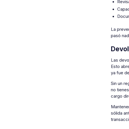
Revis
Capac
Docum
La preven
pasó nada
Devol
Las devo
Esto abre
ya fue d
Sin un re
no tiene
cargo dir
Mantener
sólida an
transacc