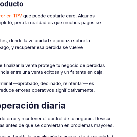
producto
ror en TPV
que puede costarte caro. Algunos
ompletó, pero la realidad es que muchos pagos se
es, donde la velocidad se prioriza sobre la
 pago, y recuperar esa pérdida se vuelve
e finalizar la venta protege tu negocio de pérdidas
ia entre una venta exitosa y un faltante en caja.
terminal —aprobado, declinado, reintentar— es
educe errores operativos significativamente.
operación diaria
de error y mantener el control de tu negocio. Revisar
ncias antes de que se conviertan en problemas mayores.
n facilita la conciliación bancaria y te da visibilidad