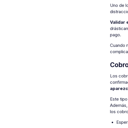
Uno de l
distracc
Validar 
drásticam
pago.
Cuando n
complican
Cobro
Los cobr
confirmac
aparez
Este tipo
Además, 
los cobr
Esper