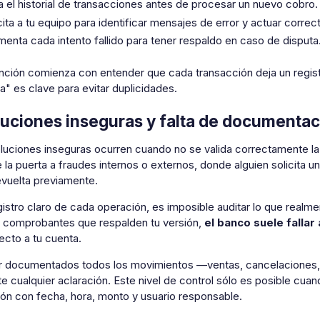
a el historial de transacciones antes de procesar un nuevo cobro.
ita a tu equipo para identificar mensajes de error y actuar corre
enta cada intento fallido para tener respaldo en caso de disputa
ción comienza con entender que cada transacción deja un registr
" es clave para evitar duplicidades.
uciones inseguras y falta de documentac
luciones inseguras ocurren cuando no se valida correctamente la 
 la puerta a fraudes internos o externos, donde alguien solicita 
evuelta previamente.
gistro claro de cada operación, es imposible auditar lo que realm
s comprobantes que respalden tu versión,
el banco suele fallar
ecto a tu cuenta.
 documentados todos los movimientos —ventas, cancelaciones, 
te cualquier aclaración. Este nivel de control sólo es posible cu
ión con fecha, hora, monto y usuario responsable.