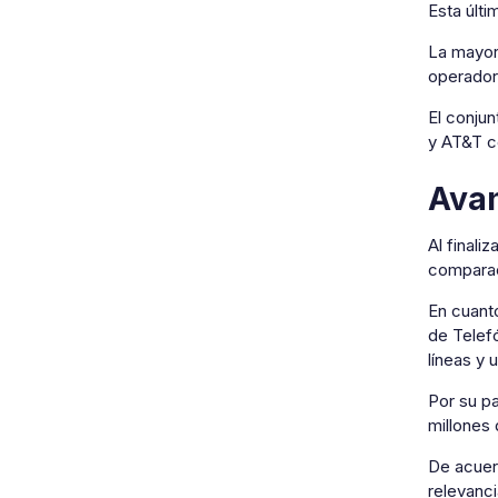
Esta últ
La mayor
operadore
El conju
y AT&T c
Avan
Al finali
comparaci
En cuanto
de Telef
líneas y 
Por su pa
millones 
De acuer
relevanc