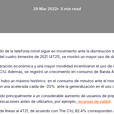
29 Mar 2022
• 5 min read
o de la telefonía móvil sigue en movimiento ante la disminución d
 del cuatro trimestre de 2021 (4T21), se mostró un mayor uso de 
eración económica y una mayor movilidad incentivaron el uso de d
CIU. Además, se registró un crecimiento en consumo de Banda 
 hubo un máximo histórico en el consumo de minutos ante el mon
on una acelerada caída de -25% ante la generalización en el uso 
ido principalmente a un considerable aumento de usuarios de prep
icaciones antes de utilizarlos, por ejemplo,
recargas de saldo
).
l de líneas al 4T21, de acuerdo con The CIU, 82.4% corresponden