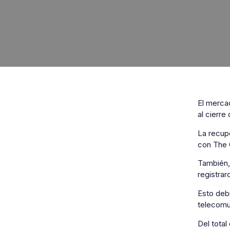
El mercad
al cierre
La recup
con The 
También,
registrar
Esto deb
telecomun
Del tota