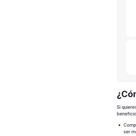
¿Cóm
Si quiere
beneficio
Compa
ser m