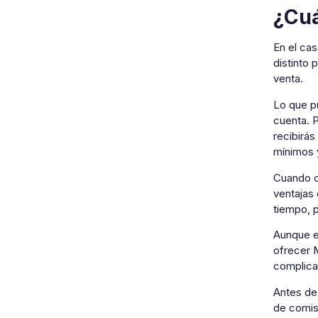
¿Cuá
En el ca
distinto 
venta.
Lo que pu
cuenta. P
recibirás
mínimos 
Cuando c
ventajas
tiempo, p
Aunque en
ofrecer M
complicac
Antes de 
de comis