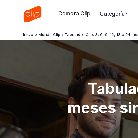
Compra Clip
Categoría
Inicio
>
Mundo Clip
>
Tabulador Clip: 3, 6, 9, 12, 18 o 24 m
Tabulad
meses sin