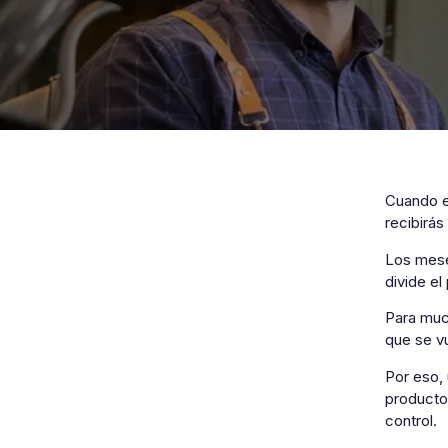
Cuando e
recibirá
Los meses
divide e
Para muc
que se vu
Por eso,
producto
control.