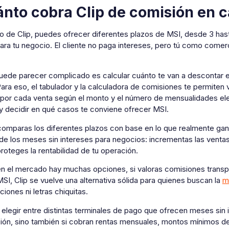
nto cobra Clip de comisión en 
so de Clip, puedes ofrecer diferentes plazos de MSI, desde 3 has
para tu negocio. El cliente no paga intereses, pero tú como come
ede parecer complicado es calcular cuánto te van a descontar en 
ara eso, el tabulador y la calculadora de comisiones te permiten 
 por cada venta según el monto y el número de mensualidades ele
y decidir en qué casos te conviene ofrecer MSI.
omparas los diferentes plazos con base en lo que realmente gana
 de los meses sin intereses para negocios: incrementas las venta
roteges la rentabilidad de tu operación.
 el mercado hay muchas opciones, si valoras comisiones transpare
SI, Clip se vuelve una alternativa sólida para quienes buscan la
m
iones ni letras chiquitas.
elegir entre distintas terminales de pago que ofrecen meses sin i
ión, sino también si cobran rentas mensuales, montos mínimos de 