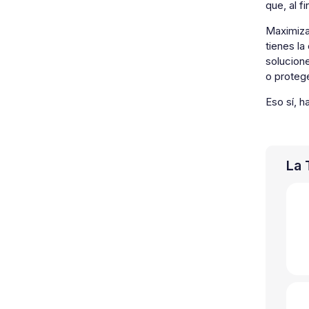
que, al f
Maximizar
tienes la
solucion
o proteg
Eso sí, h
La 