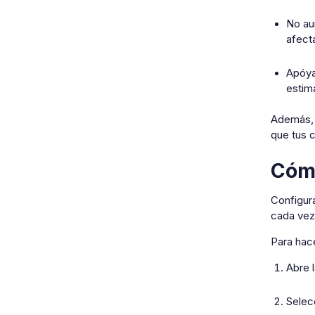
No au
afecta
Apóya
estim
Además, c
que tus c
Cómo
Configura
cada vez 
Para hace
Abre 
Selec