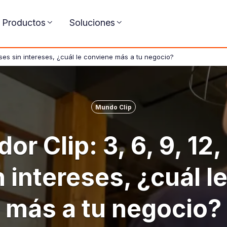
Productos
Soluciones
eses sin intereses, ¿cuál le conviene más a tu negocio?
Mundo Clip
or Clip: 3, 6, 9, 12,
 intereses, ¿cuál l
más a tu negocio?