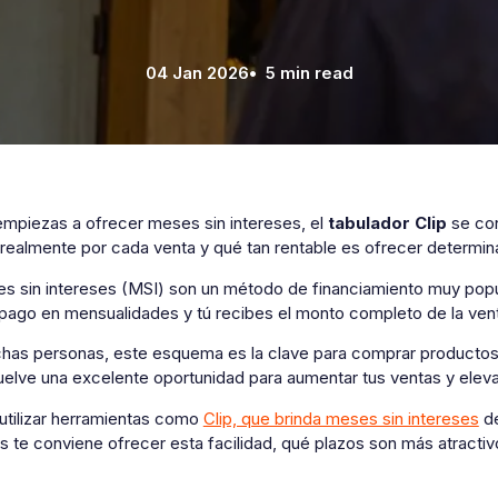
04 Jan 2026
• 5 min read
mpiezas a ofrecer meses sin intereses, el
tabulador Clip
se con
s realmente por cada venta y qué tan rentable es ofrecer determi
 sin intereses (MSI) son un método de financiamiento muy popular
l pago en mensualidades y tú recibes el monto completo de la ve
has personas, este esquema es la clave para comprar productos o
elve una excelente oportunidad para aumentar tus ventas y elevar
 utilizar herramientas como
Clip, que brinda meses sin intereses
de
s te conviene ofrecer esta facilidad, qué plazos son más atract