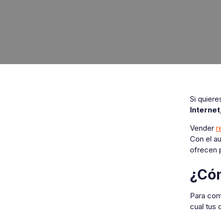
Si quiere
Internet
Vender
r
Con el au
ofrecen 
¿Cóm
Para come
cual tus 