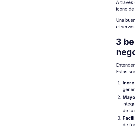
A través 
ícono de 
Una buena
el servic
3 be
neg
Entender 
Estas so
Incre
genera
Mayor
integ
de tu
Facil
de for