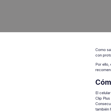
Como sabe
con prot
Por ello
recomend
Cómo
El celula
Clip Plus
Consecue
también 