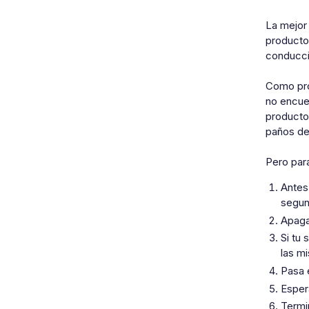
La mejor 
producto 
conducció
Como pro
no encue
producto 
paños de 
Pero par
Antes
segun
Apaga 
Si tu
las m
Pasa 
Esper
Termi