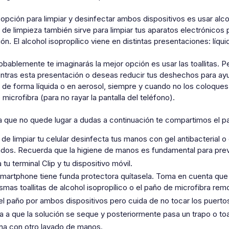
opción para limpiar y desinfectar ambos dispositivos es usar alc
de limpieza también sirve para limpiar tus aparatos electrónicos
n. El alcohol isopropílico viene en distintas presentaciones: líqui
bablemente te imaginarás la mejor opción es usar las toallitas. 
ntras esta presentación o deseas reducir tus deshechos para ay
de forma líquida o en aerosol, siempre y cuando no los coloques 
microfibra (para no rayar la pantalla del teléfono).
a que no quede lugar a dudas a continuación te compartimos el p
 de limpiar tu celular desinfecta tus manos con gel antibacterial 
dos. Recuerda que la higiene de manos es fundamental para prev
tu terminal Clip y tu dispositivo móvil.
 smartphone tiene funda protectora quítasela. Toma en cuenta que l
ismas toallitas de alcohol isopropílico o el paño de microfibra r
el paño por ambos dispositivos pero cuida de no tocar los puerto
a a que la solución se seque y posteriormente pasa un trapo o to
na con otro lavado de manos.