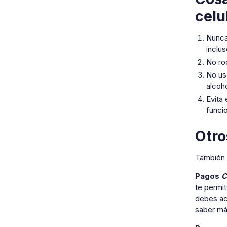
celu
Nunca
inclu
No ro
No us
alcoho
Evita
funci
Otro
También 
Pagos
C
te permit
debes ace
saber má