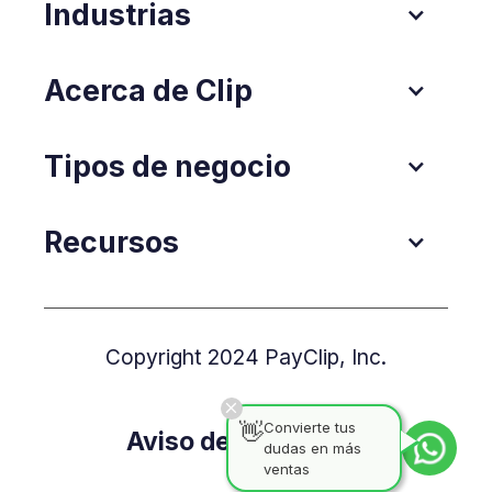
Industrias
Acerca de Clip
Tipos de negocio
Recursos
Copyright 2024 PayClip, Inc.
👋
Convierte tus
Aviso de Privacidad
dudas en más
ventas