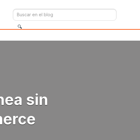
nea sin
merce