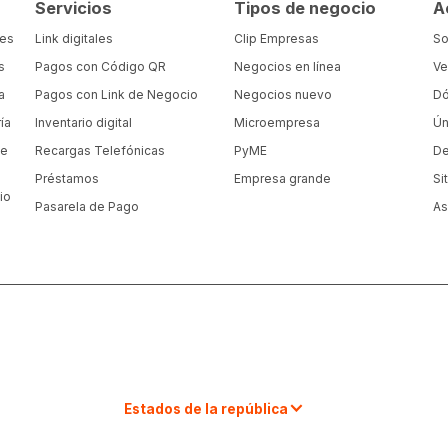
Servicios
Tipos de negocio
A
tes
Link digitales
Clip Empresas
So
s
Pagos con Código QR
Negocios en línea
Ve
a
Pagos con Link de Negocio
Negocios nuevo
Dó
ía
Inventario digital
Microempresa
Ún
de
Recargas Telefónicas
PyME
De
Préstamos
Empresa grande
Si
io
Pasarela de Pago
As
a
Estados de la república