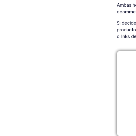
Ambas he
ecommerc
Si decide
productos
o links d