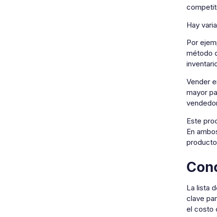
competit
Hay varia
Por ejemp
método d
inventari
Vender e
mayor par
vendedor
Este proc
En ambos
producto
Conc
La lista 
clave pa
el costo 