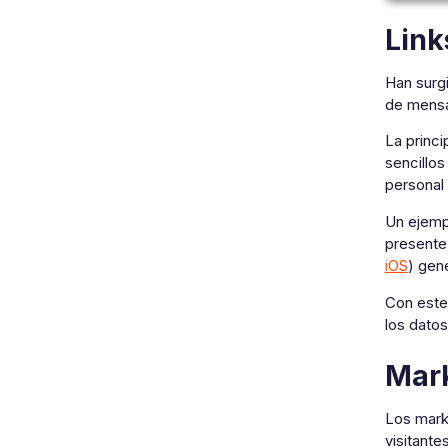
Link
Han surg
de mensa
La princi
sencillos
personal 
Un ejemp
presente 
iOS
) gen
Con este 
los datos
Mark
Los marke
visitant