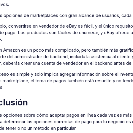
ivos.
s opciones de marketplaces con gran alcance de usuarios, cada u
lo, convertirse en vendedor de eBay es fácil, y el único requisi
e pago. Los productos son fáciles de enumerar, y eBay ofrece asi
o.
n Amazon es un poco más complicado, pero también más gratific
te del administrador de backend, incluida la asistencia al cliente
, deberás crear una cuenta de vendedor en el backend antes de 
eso es simple y solo implica agregar información sobre el inventar
 marketplace, el tema de pagos también está resuelto y no tend
s.
lusión
de opciones sobre cómo aceptar pagos en línea cada vez es más di
ra determinar las opciones correctas de pago para tu negocio es
de tener o no un método en particular.