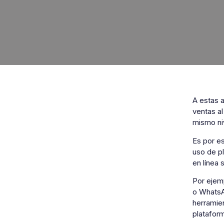
A estas a
ventas al
mismo niv
Es por es
uso de p
en línea
Por ejemp
o WhatsA
herramie
platafor