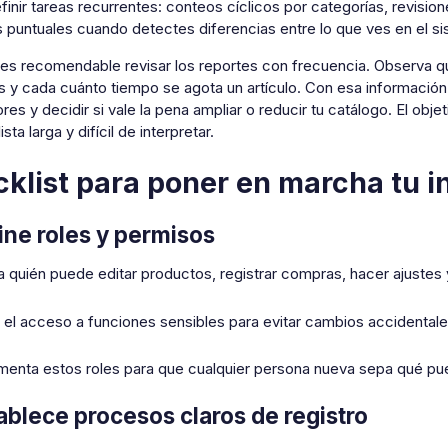
efinir tareas recurrentes: conteos cíclicos por categorías, revisi
s puntuales cuando detectes diferencias entre lo que ves en el si
es recomendable revisar los reportes con frecuencia. Observa 
s y cada cuánto tiempo se agota un artículo. Con esa información
es y decidir si vale la pena ampliar o reducir tu catálogo. El objet
ista larga y difícil de interpretar.
klist para poner en marcha tu in
fine roles y permisos
a quién puede editar productos, registrar compras, hacer ajustes y
a el acceso a funciones sensibles para evitar cambios accidentale
enta estos roles para que cualquier persona nueva sepa qué pue
tablece procesos claros de registro