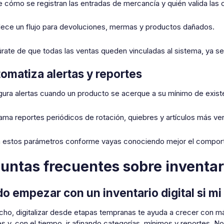
e cómo se registran las entradas de mercancía y quién valida las 
lece un flujo para devoluciones, mermas y productos dañados.
rate de que todas las ventas queden vinculadas al sistema, ya sea
tomatiza alertas y reportes
gura alertas cuando un producto se acerque a su mínimo de exist
ama reportes periódicos de rotación, quiebres y artículos más ve
a estos parámetros conforme vayas conociendo mejor el comport
untas frecuentes sobre inventari
o empezar con un inventario digital si m
echo, digitalizar desde etapas tempranas te ayuda a crecer con 
es y, con el tiempo, ir afinando categorías, mínimos y reportes. 