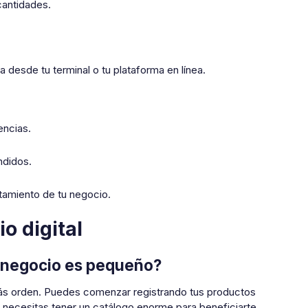
cantidades.
 desde tu terminal o tu plataforma en línea.
encias.
ndidos.
amiento de tu negocio.
o digital
i negocio es pequeño?
más orden. Puedes comenzar registrando tus productos
No necesitas tener un catálogo enorme para beneficiarte