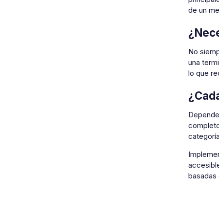
de un mej
¿Nece
No siempr
una termi
lo que r
¿Cada
Depende 
completos
categorí
Implemen
accesibl
basadas 