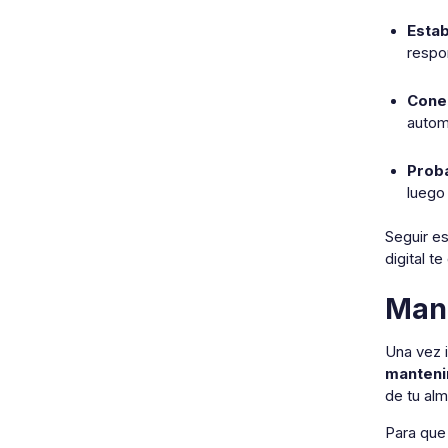
Estab
respo
Conec
automá
Proba
luego
Seguir e
digital t
Mant
Una vez i
manteni
de tu al
Para que 