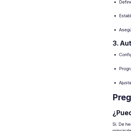
Defin
Estab
Asegú
3. Au
Confi
Progr
Ajust
Preg
¿Pued
Sí. De h
principal