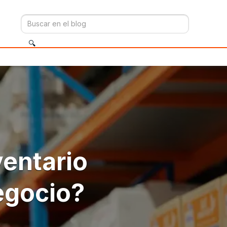
entario
negocio?