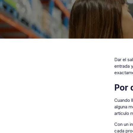
Dar el sa
entrada y
exactame
Por 
Cuando ll
alguna m
artículo 
Con un i
cada prod