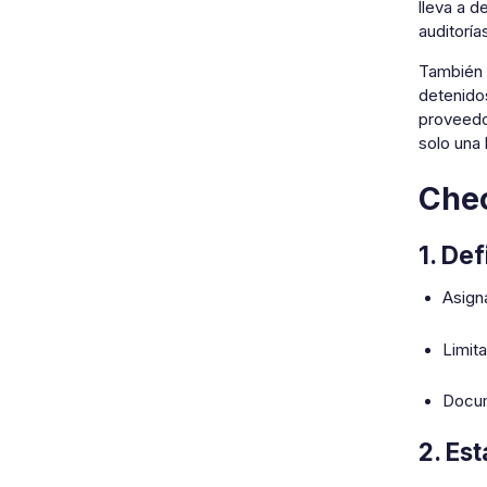
lleva a d
auditoría
También 
detenido
proveedor
solo una l
Chec
1. De
Asign
Limit
Docum
2. Es