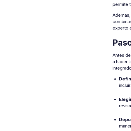
permite 
Además,
combinan
experto e
Paso
Antes de 
a hacer l
integrado
Defin
inclui
Elegi
revisa
Depur
maner